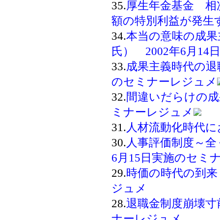
35.
厚生年金基金 相
額の特別利益が発生
34.
本当の意味の成果
氏） 2002年6月
33.
成果主義時代の退職
のセミナーレジュメ
32.
間違いだらけの成果
ミナーレジュメ
31.
人材流動化時代に
30.
人事評価制度～全
6月15日実施のセミ
29.
時価の時代の到来 
ジュメ
28.
退職金制度崩壊寸前
ナーレジュメ