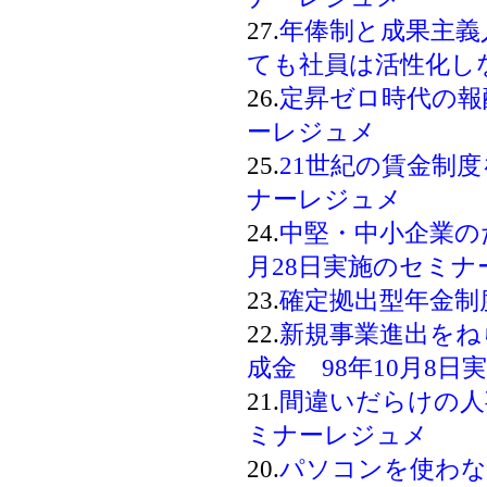
27.
年俸制と成果主義
ても社員は活性化し
26.
定昇ゼロ時代の報酬
ーレジュメ
25.
21世紀の賃金制度
ナーレジュメ
24.
中堅・中小企業の
月28日実施のセミナ
23.
確定拠出型年金制
22.
新規事業進出をね
成金 98年10月8
21.
間違いだらけの人事
ミナーレジュメ
20.
パソコンを使わ